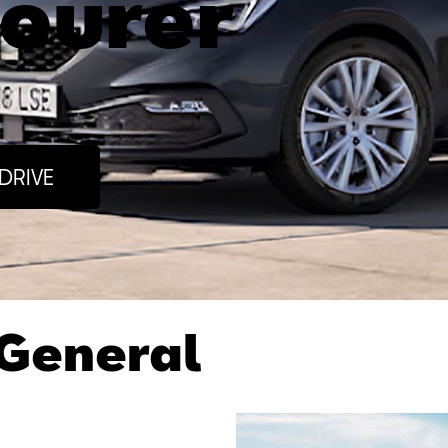
tourer
DRIVE
General