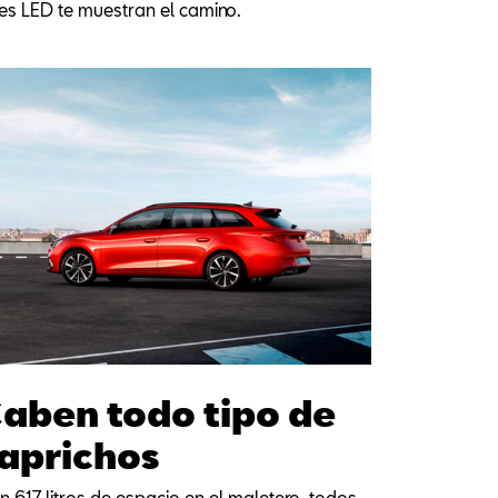
uces LED te muestran el camino.
aben todo tipo de
aprichos
 617 litros de espacio en el maletero, todos